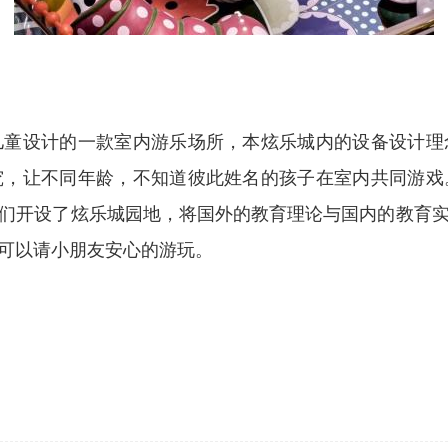
儿童设计的一款室内游乐场所，本炫乐城内的设备设计理
究，让不同年龄，不知道彼此姓名的孩子在室内共同游戏
们开设了炫乐城园地，将国外的教育理论与国内的教育
可以请小朋友安心的游玩。