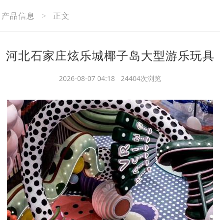
产品信息
>
正文
河北石家庄炫乐城椰子岛大型游乐玩具
2026-08-07 04:18 24404次浏览