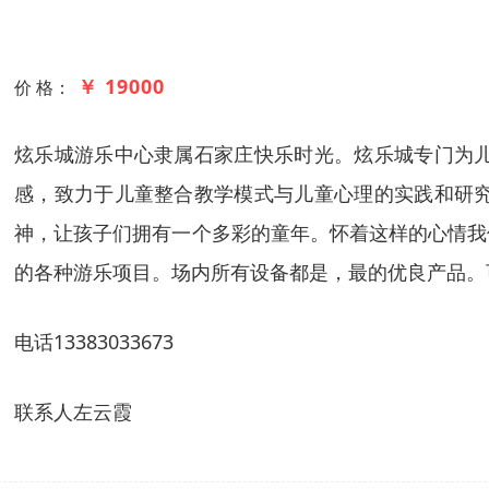
￥ 19000
价 格：
炫乐城游乐中心隶属石家庄快乐时光。炫乐城专门为
感，致力于儿童整合教学模式与儿童心理的实践和研
神，让孩子们拥有一个多彩的童年。怀着这样的心情我
的各种游乐项目。场内所有设备都是，最的优良产品。
电话13383033673
联系人左云霞