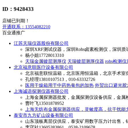
ID：9428433
店铺已到期！
开通联系：
13554082210
百业通推广
江苏天瑞仪器股份有限公司
深圳XRF测试仪器，深圳Rohs卤素检测仪，深圳
杨小姐
17728013310
天瑞金属镀层测厚仪
天瑞镀层测厚仪器
rohs检测
北京福意联医疗设备有限公司
北京福意联恒温箱，北京医用恒温箱，北京手术室
孔经理
13810107513，010-63332726
医用干燥箱用于中药热奄包的加热
外贸出口避光胶
上海诚语探测仪器有限公司
上海金属探测器批发，金属探测仪设备供应，金属
曹叶飞
13501878952
上海无纺布金属探测器供应，灵敏度高，抗干扰能
泰安市九方矿山设备有限公司
山东顶板离层仪供应，泰安矿用数字压力计出售，
李守社
13605383861，0538-2109678