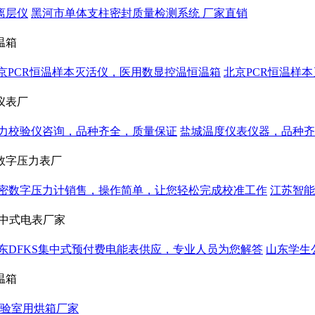
板离层仪
黑河市单体支柱密封质量检测系统 厂家直销
温箱
京PCR恒温样本灭活仪，医用数显控温恒温箱
北京PCR恒温样
仪表厂
力校验仪咨询，品种齐全，质量保证
盐城温度仪表仪器，品种齐
数字压力表厂
密数字压力计销售，操作简单，让您轻松完成校准工作
江苏智能
集中式电表厂家
东DFKS集中式预付费电能表供应，专业人员为您解答
山东学生
温箱
1L实验室用烘箱厂家