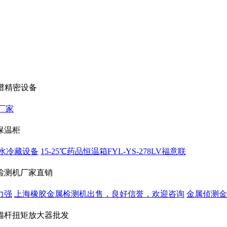
质谱精密设备
仪厂家
保温柜
水冷藏设备
15-25℃药品恒温箱FYL-YS-278LV福意联
检测机厂家直销
力强
上海橡胶金属检测机出售，良好信誉，欢迎咨询
金属侦测金
锚杆扭矩放大器批发