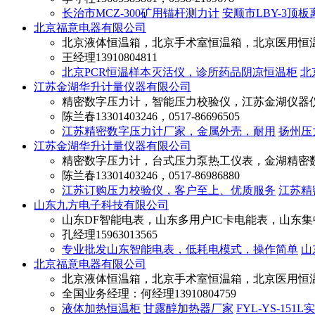
长治市MCZ-300矿用锚杆测力计
安顺市LBY-3顶
北京福意电器有限公司
北京液体恒温箱，北京手术室恒温箱，北京医用恒
王经理
13910804811
北京PCR恒温样本灭活仪，诊所药品阴凉恒温柜
北
江苏金湖华升计量仪器有限公司
精密数字压力计，智能压力校验仪，江苏金湖仪器
陈兰春
13301403246，0517-86696505
江苏精密数字压力计厂家，金属外壳，耐用
扬州压
江苏金湖华升计量仪器有限公司
精密数字压力计，台式压力泵热工仪表，金湖精密
陈兰春
13301403246，0517-86986880
江苏订购压力校验仪，客户至上、优质服务
江苏精
山东九方电子科技有限公司
山东DF智能电表，山东多用户IC卡电能表，山东
孔经理
15963013565
专业批发山东智能电表，低耗电模式，操作简单
山
北京福意电器有限公司
北京液体恒温箱，北京手术室恒温箱，北京医用恒
全国业务经理：何经理
13910804759
液体加热恒温柜
甘露醇加热器厂家
FYL-YS-15