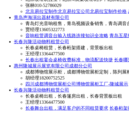
张林
010-52786029
北京易拉宝制作北京易拉宝公司北易拉宝制作价格
青岛声海演出器材有限公司
青岛灯光音响租售，青岛视频设备销售，青岛调音
贾经理
13605322773
音响租赁调音台输入线路连接知识全攻略
青岛五星
长春兴隆活动物料租赁公司
长春桌椅租赁，长春桁架搭建，背景板出租
王经理
13364477500
长春出租宴会桌椅收费标准，物流配送快捷
长春哪
惠州隆城展示展览有限公司成都分公司
成都博物馆展示柜，成都博物馆展柜定制，陈列展
胡经理
18200752525
四川成都博物馆展柜公司博物馆展柜工厂-隆城展示
长春兴隆活动物料租赁公司
长春桌椅出租，长春篷房出租，长春背景板出租
王经理
13364477500
长春舞台出租，满足客户的不同租赁要求
长春桁架