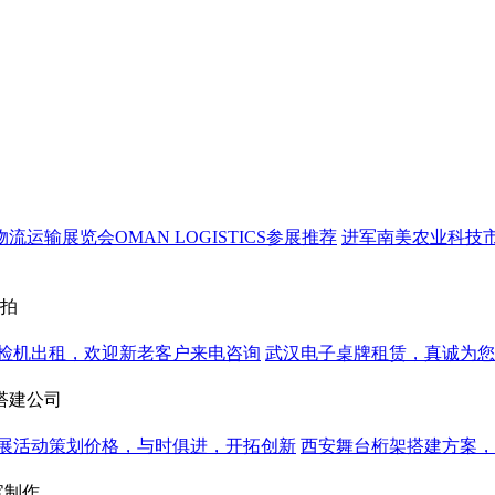
运输展览会OMAN LOGISTICS参展推荐
进军南美农业科技市场
环拍
检机出租，欢迎新老客户来电咨询
武汉电子桌牌租赁，真诚为您
搭建公司
展活动策划价格，与时俱进，开拓创新
西安舞台桁架搭建方案，
宝制作