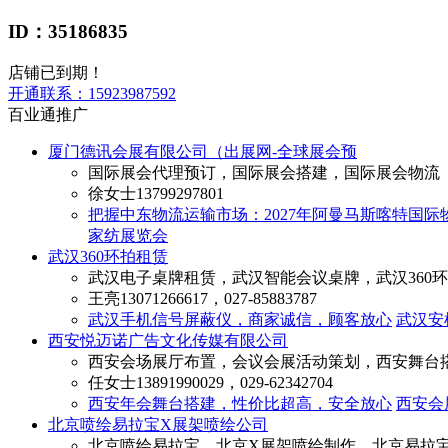
ID：35186835
店铺已到期！
开通联系：
15923987592
百业通推广
厦门德讯会展有限公司（出展网-全球展会预
国际展会代理预订，国际展会搭建，国际展会物流
徐女士
13799297801
把握中东物流运输市场：2027年阿曼马斯喀特国际物流
家纺展览会
武汉360环拍租赁
武汉电子桌牌租赁，武汉智能会议桌牌，武汉360
王亮
13071266617，027-85883787
武汉手机信号屏蔽仪，商家诚信，顾客放心
武汉安
西安悦迈诺广告文化传媒有限公司
西安会场展厅布置，会议会展活动策划，西安舞台
任女士
13891990029，029-62342704
西安年会舞台搭建，性价比超高，安全放心
西安会
北京喷绘易拉宝X展架喷绘公司
北京喷绘易拉宝，北京X展架喷绘制作，北京易拉